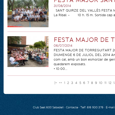
FESTA MAJOR SANT
31/08/2014
SANT QUIRZE DEL VALLÈS FESTA MAJ
La Riba). - 10 h. 15 m. Sortida cap a 
FESTA MAJOR DE T
06/07/2014
FESTA MAJOR DE TORREGUITART 2
DIUMENGE 6 DE JULIOL DEL 2014 Amics é
com cal, amb un bon esmorzar de germa
quedarem exposats.
• 10:00...
|<
<<
1
2
3
4
5
6
7
8
9
10
11
12
Club Seat 600 Sabadell ·
Contacte
· Telf: 616 930 376 · E-mail